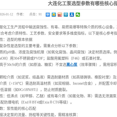
大连化工泵选型参数有哪些核心
026-01-12
作者：
点击：
91
是化工生产流程中输送腐蚀性、有毒、易燃易爆等特殊介质的核心设备，
综合考虑介质特性、工艺参数、安全要求等多维度指标，以下是核心参考
性：选型的根本依据
复杂性是选型的主要考量，需重点分析以下参数：
质的pH值、浓度及腐蚀机理（如氧化腐蚀、晶间腐蚀）决定材质选择。例
aOH）用304不锈钢或PVDF；盐酸用氟塑料（F46）或石墨衬里。
高于50cSt的介质（如原油、糖浆）不宜选
离心泵
（效率骤降），需用容
。
颗粒介质（如泥浆、结晶液）需选耐磨材质（如高铬铸铁、橡胶衬里）及
介质（>150℃）需选耐高温材质（如双相钢、Inconel合金），并配
用低温钢（如0Cr18Ni9Ti），防止材质脆裂。
性：低沸点（如甲醇、乙醚）或有毒介质（如氰化物、苯）需选无泄漏泵
防爆电机（ExdⅡBT4或ExiaⅡCT6等级）。
数：泵性能的核心匹配
接决定泵的流量、扬程等关键性能，需精准核算：