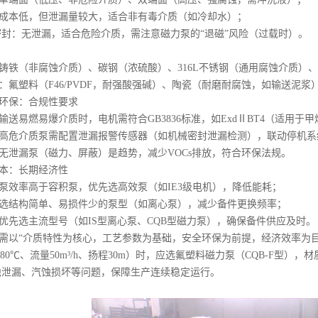
成本低，但泄漏量较大，适合非有毒介质（如冷却水）；
密封：无泄漏，适合危险介质，需注意磁力泵的“退磁”风险（过载时）。
铸铁（非腐蚀介质）、碳钢（浓硫酸）、316L不锈钢（通用腐蚀介质）
：氟塑料（F46/PVDF，耐强酸强碱）、陶瓷（耐磨耐腐蚀，如输送泥
环保：合规性要求
输送易燃易爆介质时，电机需符合GB3836标准，如ExdⅡBT4（适用于甲
高危介质泵需配置泄漏报警传感器（如机械密封泄漏检测），联动停机系
无泄漏泵（磁力、屏蔽）是趋势，减少VOCs排放，符合环保法规。
本：长期经济性
泵效率高于容积泵，优先选高效泵（如IE3级电机），降低能耗；
选结构简单、易损件少的泵型（如离心泵），减少备件更换频率；
优先选主流型号（如IS型离心泵、CQB型磁力泵），确保备件供应及时。
需以“介质特性为核心，工艺参数为基础，安全环保为前提，经济效率为
80℃、流量50m³/h、扬程30m）时，应选氟塑料磁力泵（CQB-F型），
蚀泄漏、汽蚀损坏等问题，保障生产连续稳定运行。