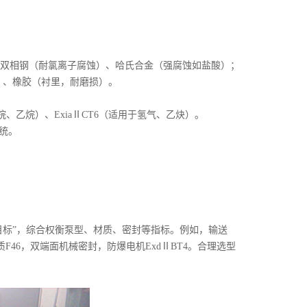
、双相钢（耐氯离子腐蚀）、哈氏合金（强腐蚀如盐酸）；
浆）、橡胶（衬里，耐磨损）。
烷、乙烷）、ExiaⅡCT6（适用于氢气、乙炔）。
统。
目标”，综合权衡泵型、材质、密封等指标。例如，输送
材质F46，双端面机械密封，防爆电机ExdⅡBT4。合理选型