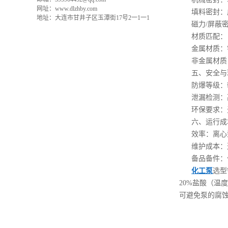
网址：www.dlzhby.com
填料密封：
地址：大连市甘井子区玉潭街17号2一1一1
磁力/屏蔽
材质匹配：
金属材质：
非金属材质
五、安全与
防爆等级：
泄漏检测：
环保要求：
六、运行成
效率：离心
维护成本：
备品备件：
化工泵
选型
20%盐酸（温度
可避免泵的腐