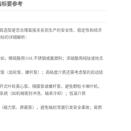
指标要参考
其选型是否合理直接关系到生产的安全性、稳定性和经济
指标的详细解析：
如，稀硫酸用316L不锈钢或氟塑料；浓硝酸用纯钛或哈氏
积泵（齿轮泵、螺杆泵）；高粘度介质还需考虑泵的启动扭
开式叶轮离心泵、隔膜泵或螺杆泵，避免颗粒卡堵叶轮。
置冷却系统（如机械密封冲洗、轴承冷却）；低温介质
（磁力泵、屏蔽泵），避免轴封泄漏引发安全事故；易燃