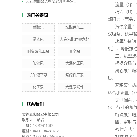
大连耐酸泵选型要避开哪些常...
流量（Q）
扬程（H）
热门关键词
部阻力（弯头、阀
汽蚀余量：
耐酸泵
泵配件加工
双吸泵、诱导
混流泵
大连泵配件哪家好
功率与转速：
机），降低振
耐腐蚀化工泵
真空泵
三、泵型选
轴流泵
大连化工泵
根据介质与
离心泵：结构
长轴液下泵
泵配件厂家
质。
容积泵：齿
化工泵
大连泵配件
适合小流量（<5
无泄漏泵：
联系我们
化工行业的氯
大连正和泵业有限公司
特殊泵：喷
联系人：鄂岩
四、密封与
手机：13942611612
密封方式：
座机：0411一84245612
邮箱：395904452@qq.com
机械密封：