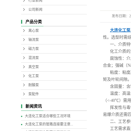
行业新闻
公司新闻
发布日期：
2
产品分类
大连化工泵
离心泵
性。选型时需
轴流泵
一、介质特
磁力泵
化工介质的
混流泵
腐蚀性：介
合金；强碱（N
真空泵
粘度：粘度
化工泵
矩及叶轮间隙
耐酸泵
含固量：含
温度：高温
泵配件
（<-40℃）需
新闻资讯
挥发性与毒
易爆介质还需匹配
大连化工泵适合哪些工况环境
二、工艺参
大连化工泵的管路连接要注意...
工艺需求直