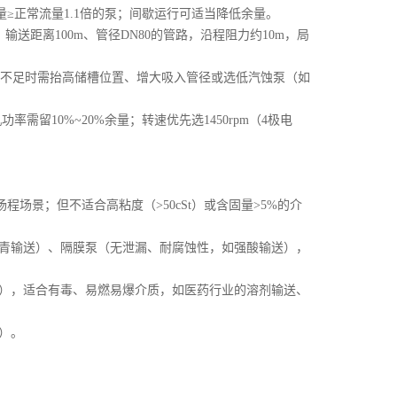
≥正常流量1.1倍的泵；间歇运行可适当降低余量。
输送距离100m、管径DN80的管路，沿程阻力约10m，局
PSHa不足时需抬高储槽位置、增大吸入管径或选低汽蚀泵（如
机功率需留10%~20%余量；转速优先选1450rpm（4极电
扬程场景；但不适合高粘度（>50cSt）或含固量>5%的介
青输送）、隔膜泵（无泄漏、耐腐蚀性，如强酸输送），
），适合有毒、易燃易爆介质，如医药行业的溶剂输送、
）。