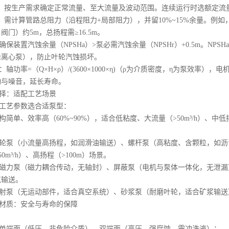
：按生产需求确定正常流量、至大流量及波动范围。连续运行时选额定流量
：需计算管路总阻力（沿程阻力+局部阻力），并留10%~15%余量。例如，
门）约5m，总扬程需≥16.5m。
确保装置汽蚀余量（NPSHa）>泵必需汽蚀余量（NPSHr）+0.5m。N
轮离心泵），防止叶轮汽蚀损坏。
轴功率=（Q×H×ρ）/(3600×1000×η)（ρ为介质密度，η为泵效率），电
动与噪音，延长寿命。
择：适配工艺场景
工艺参数选合适泵型：
简单、效率高（60%~90%），适合低粘度、大流量（>50m³/h）、中低
轮泵（小流量高扬程，如润滑油输送）、螺杆泵（高粘度、含颗粒，如沥
0m³/h）、高扬程（>100m）场景。
磁力泵（磁力耦合传动，无轴封）、屏蔽泵（电机与泵体一体化，无泄漏
气输送。
射泵（无运动部件，适合真空系统）、砂浆泵（耐磨叶轮，适合矿浆输送
材质：安全与寿命的保障
单端面（低压、非危险介质）、双端面（高压、强腐蚀，需冲洗液）；