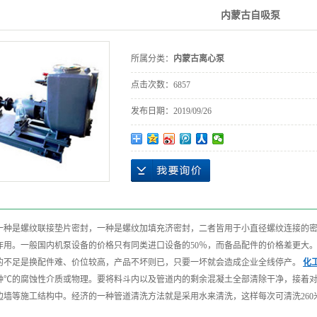
内蒙古自吸泵
所属分类：
内蒙古离心泵
点击次数：
6857
发布日期：
2019/09/26
一种是螺纹联接垫片密封，一种是螺纹加填充济密封，二者皆用于小直径螺纹连接的
作用。一般国内机泵设备的价格只有同类进口设备的50％，而备品配件的价格差更大
的不足是换配件难、价位较高，产品不坏则已，只要一坏就会造成企业全线停产。
化
种℃的腐蚀性介质或物理。要将料斗内以及管道内的剩余混凝土全部清除干净，接着
边墙等施工结构中。经济的一种管道清洗方法就是采用水来清洗，这样每次可清洗260