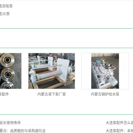
连双吸泵
连ZE泵
泵配件
内蒙古液下泵厂家
内蒙古锅炉给水泵
延长使用寿命
大连泵配件怎么
要点：品质甄别与采购避坑全
大连泵配件：本