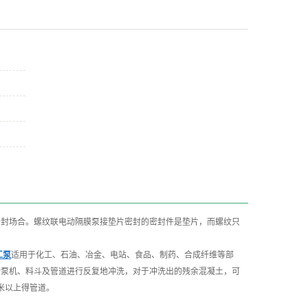
密封场合。螺纹联电动隔膜泵接垫片密封的密封件是垫片，而螺纹只
。
工泵
适用于化工、石油、冶金、电站、食品、制药、合成纤维等部
对泵机、料斗及管道进行反复地冲洗，对于冲洗出的残余混凝土，可
米以上得管道。