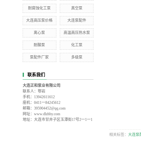
耐腐蚀化工泵
真空泵
大连高压泵价格
大连泵配件
离心泵
高温高压热水泵
耐酸泵
化工泵
泵配件厂家
多级泵
联系我们
大连正和泵业有限公司
联系人：鄂岩
手机：13942611612
座机：0411一84245612
邮箱：395904452@qq.com
网址：www.dlzhby.com
地址：大连市甘井子区玉潭街17号2一1一1
相关标签：
大连泵