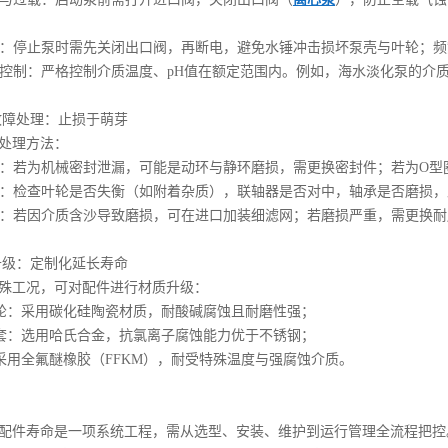
启停：停止泵时需先关闭出口阀，再断电，避免水锤冲击损坏泵壳与叶轮
参数控制：严格控制介质温度、pH值在额定范围内。例如，海水淡化泵的介
故障处理：止损于萌芽
及处理方法：
泄漏：若为机械密封泄漏，可能是动环与静环磨损，需更换密封件；若为O
异常：检查叶轮是否失衡（如附着杂质），联轴器是否对中，轴承是否磨损
磨损：若因介质含沙导致磨损，可在进口加装细滤网；若磨损严重，需更换
升级：定制化延长寿命
殊工况，可对配件进行材质升级：
叶轮：采用碳化硅陶瓷材质，耐酸碱腐蚀且耐磨性强；
轴套：选用哈氏合金，抗氯离子腐蚀能力优于不锈钢；
：采用全氟醚橡胶（FFKM），耐受特殊温度与强腐蚀介质。
配件寿命是一项系统工程，需从选型、安装、维护到运行管理全流程把控