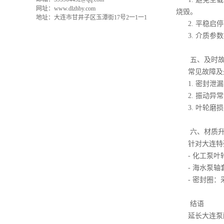
网址：www.dlzhby.com
烧毁。
地址：大连市甘井子区玉潭街17号2一1一1
2. 平稳
3. 介质
五、及时
常见故障
1. 密封
2. 振动
3. 叶轮
六、材质
针对大连特
- 化工泵
- 海水泵
- 密封圈
结语
延长大连泵