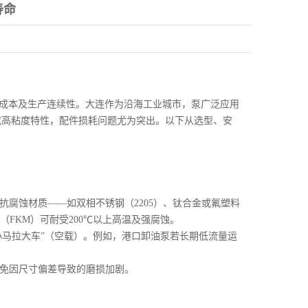
寿命
成本及生产连续性。大连作为沿海工业城市，泵广泛应用
或高粘度特性，配件损耗问题尤为突出。以下从选型、安
抗腐蚀材质——如双相不锈钢（2205）、钛合金或氟塑料
胶（FKM）可耐受200℃以上高温及强腐蚀。
“小马拉大车”（空载）。例如，港口卸油泵若长期低流量运
避免因尺寸偏差导致的磨损加剧。