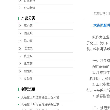
行业新闻
公司新闻
发布日期：
2
产品分类
大连泵配
离心泵
轴流泵
泵作为工业
磁力泵
于化工、港口
混流泵
装、维护等多
真空泵
一、科学
化工泵
配件寿命的
耐酸泵
1. 介质
（PTFE），
泵配件
2. 工况
新闻资讯
行，易导致叶
3. 兼容
大连化工泵适合哪些工况环境
大连化工泵的管路连接要注意...
二、规范