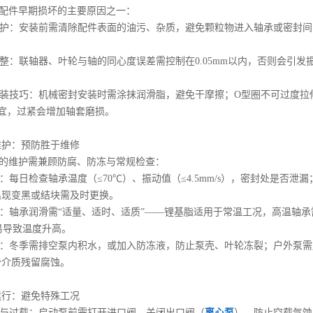
是配件早期损坏的主要原因之一：
与防护：安装前需清除配件表面的油污、杂质，避免颗粒物进入轴承或密封
度调整：联轴器、叶轮与轴的同心度误差需控制在0.05mm以内，否则会
件安装技巧：机械密封安装时需涂抹润滑脂，避免干摩擦；O型圈不可过度
为宜，过紧会增加轴套磨损。
维护：预防胜于维修
的维护需兼顾防腐、防冻与常规检查：
巡检：每日检查轴承温度（≤70℃）、振动值（≤4.5mm/s），密封处是
出现变黑或结块需及时更换。
管理：轴承润滑需“适量、适时、适质”——锂基脂适用于常温工况，高温轴
过多易导致温度升高。
防冻：冬季需排空泵内积水，或加入防冻液，防止泵壳、叶轮冻裂；户外泵
少介质残留腐蚀。
运行：避免特殊工况
空载与过载：启动泵前需打开进口阀，关闭出口阀（
离心泵
），防止空载气蚀