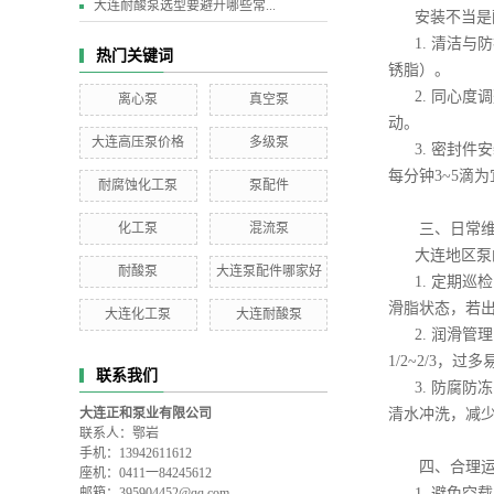
大连耐酸泵选型要避开哪些常...
安装不当
1. 清洁
热门关键词
锈脂）。
2. 同心
离心泵
真空泵
动。
大连高压泵价格
多级泵
3. 密封
每分钟3~5滴
耐腐蚀化工泵
泵配件
化工泵
混流泵
三、日常
大连地区泵
耐酸泵
大连泵配件哪家好
1. 定期
滑脂状态，若
大连化工泵
大连耐酸泵
2. 润滑
1/2~2/3，
联系我们
3. 防腐
大连正和泵业有限公司
清水冲洗，减
联系人：鄂岩
手机：13942611612
四、合理
座机：0411一84245612
邮箱：395904452@qq.com
1. 避免