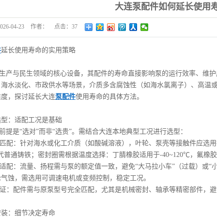
大连泵配件如何延长使用
026-04-23
作者：
点击：
37
件
延长使用寿命的实用策略
生产与民生领域的核心设备，其配件的寿命直接影响泵的运行效率、维护
、海水淡化、市政供水等场景，介质多含腐蚀性（如海水氯离子）、高温
维度，探讨延长大连
泵配件
使用寿命的具体方法。
选型：适配工况是基础
前提是“选对”而非“选贵”。需结合大连本地典型工况进行选型：
特性匹配：针对海水或化工介质（如酸碱溶液），叶轮、泵壳等接触件应选用
替代普通铸铁；密封圈需根据温度选择：丁腈橡胶适用于-40~120℃，氟橡
参数适配：流量、扬程需与泵的额定值一致，避免“大马拉小车”（过载）或
轮气蚀，需选用可调速电机或变频控制，稳定工况。
性验证：配件需与原泵型号完全匹配，尤其是机械密封、轴承等精密部件，
安装：细节决定寿命