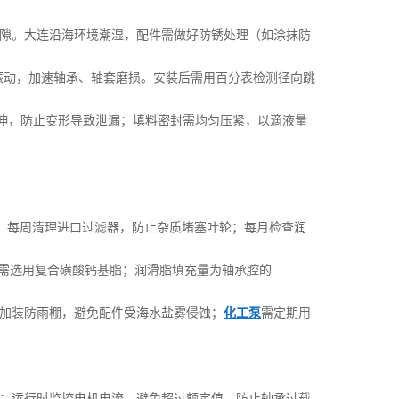
间隙。大连沿海环境潮湿，配件需做好防锈处理（如涂抹防
引发振动，加速轴承、轴套磨损。安装后需用百分表检测径向跳
拉伸，防止变形导致泄漏；填料密封需均匀压紧，以滴液量
否泄漏；每周清理进口过滤器，防止杂质堵塞叶轮；每月检查润
承需选用复合磺酸钙基脂；润滑脂填充量为轴承腔的
需加装防雨棚，避免配件受海水盐雾侵蚀；
化工泵
需定期用
；运行时监控电机电流，避免超过额定值，防止轴承过载